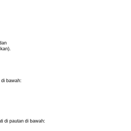
 dan
kan).
 di bawah:
i di pautan di bawah: