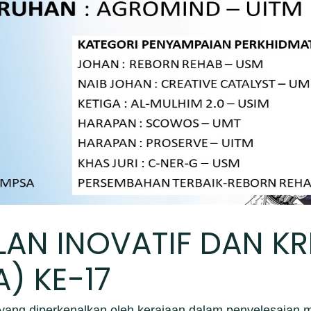
N INOVATIF DAN KRE
) KE-17
tif yang diperkenalkan oleh kerajaan dalam penyelesaia